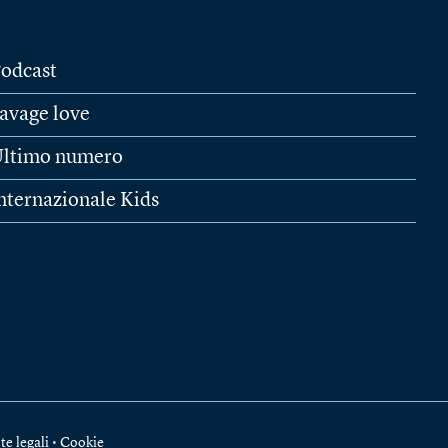
odcast
avage love
ltimo numero
nternazionale Kids
te legali
•
Cookie