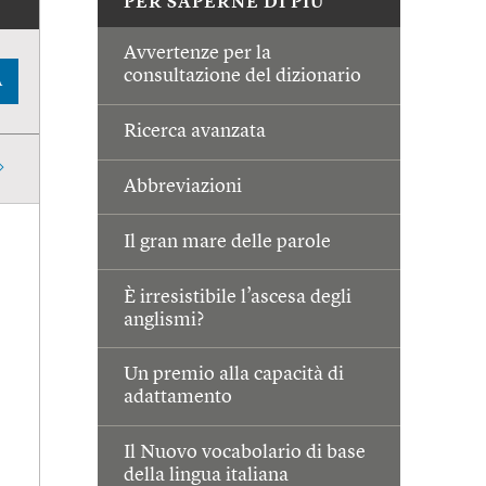
PER SAPERNE DI PIÙ
Avvertenze per la
consultazione del dizionario
A
Ricerca avanzata
Abbreviazioni
Il gran mare delle parole
È irresistibile l’ascesa degli
anglismi?
Un premio alla capacità di
adattamento
Il Nuovo vocabolario di base
della lingua italiana