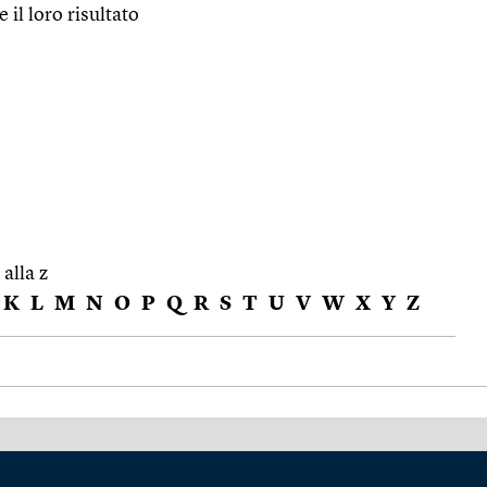
e il loro risultato
 alla z
K
L
M
N
O
P
Q
R
S
T
U
V
W
X
Y
Z