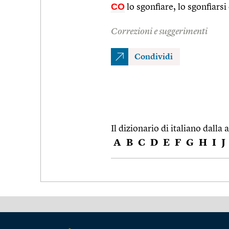
CO
lo sgonfiare, lo sgonfiarsi 
Correzioni e suggerimenti
Condividi
Il dizionario di italiano dalla a
A
B
C
D
E
F
G
H
I
J