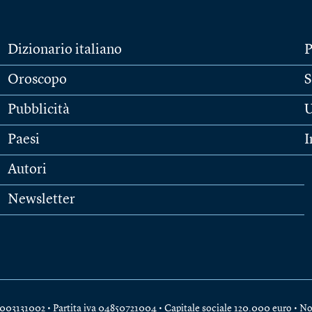
Dizionario italiano
P
Oroscopo
S
Pubblicità
U
Paesi
I
Autori
Newsletter
e 04003131002 • Partita iva 04850721004 • Capitale sociale 120.000 euro •
No