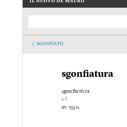
IL NUOVO DE MAURO
SGONFIATO
sgonfiatura
ṣgon
|
fia
|
tù
|
ra
s.f.
av. 1552;