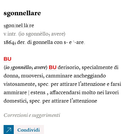
sgonnellare
ṣgon
|
nel
|
là
|
re
v.intr. (io sgonnèllo; avere)
1
1864; der. di gonnella con s- e
-are.
BU
BU
(
io ṣgonnèllo
;
avere
)
derisorio, specialmente di
donna, muoversi, camminare ancheggiando
vistosamente, spec. per attirare l’attenzione e farsi
ammirare
|
estens., affaccendarsi molto nei lavori
domestici, spec. per attirare l’attenzione
Correzioni e suggerimenti
Condividi