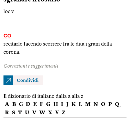
loc.v.
CO
recitarlo facendo scorrere fra le dita i grani della
corona.
Correzioni e suggerimenti
Condividi
Il dizionario di italiano dalla a alla z
A
B
C
D
E
F
G
H
I
J
K
L
M
N
O
P
Q
R
S
T
U
V
W
X
Y
Z