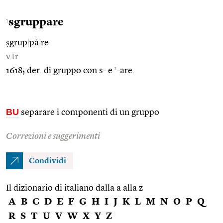
sgruppare
1
ṣgrup
|
pà
|
re
v.tr.
1
1618; der. di gruppo con s- e
-are.
BU
separare i componenti di un gruppo
Correzioni e suggerimenti
Condividi
Il dizionario di italiano dalla a alla z
A
B
C
D
E
F
G
H
I
J
K
L
M
N
O
P
Q
R
S
T
U
V
W
X
Y
Z