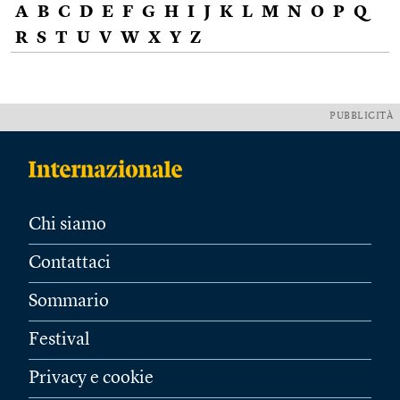
A
B
C
D
E
F
G
H
I
J
K
L
M
N
O
P
Q
R
S
T
U
V
W
X
Y
Z
PUBBLICITÀ
Chi siamo
Contattaci
Sommario
Festival
Privacy e cookie