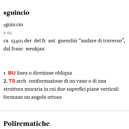
sguincio
ṣguìn
|
cio
s.m.
ca. 1340; der. del fr. ant. guenchir “andare di traverso”,
dal franc. wenkjan.
BU
1.
linea o direzione obliqua
2.
TS
arch. conformazione di un vano o di una
struttura muraria in cui due superfici piane verticali
formano un angolo ottuso
Polirematiche