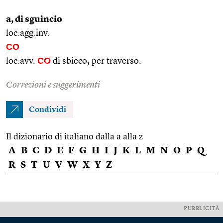
a, di sguincio
loc.agg.inv.
CO
CO
loc.avv.
di sbieco, per traverso.
Correzioni e suggerimenti
Condividi
Il dizionario di italiano dalla a alla z
A
B
C
D
E
F
G
H
I
J
K
L
M
N
O
P
Q
R
S
T
U
V
W
X
Y
Z
PUBBLICITÀ