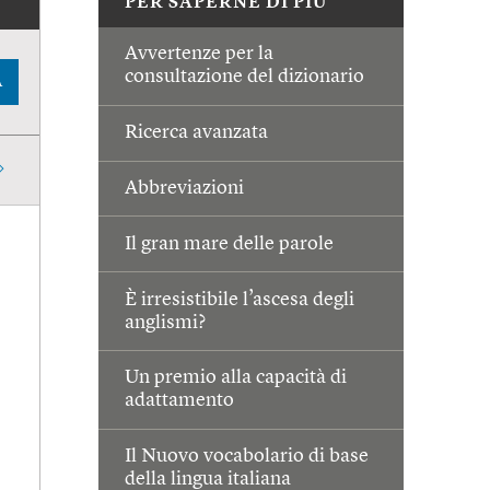
PER SAPERNE DI PIÙ
Avvertenze per la
consultazione del dizionario
A
Ricerca avanzata
Abbreviazioni
Il gran mare delle parole
È irresistibile l’ascesa degli
anglismi?
Un premio alla capacità di
adattamento
Il Nuovo vocabolario di base
della lingua italiana