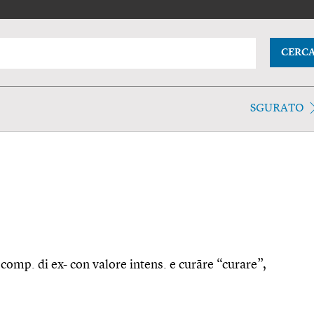
CERC
SGURATO
, comp. di ex- con valore intens. e curāre “curare”,