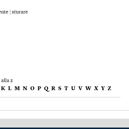
ente
|
sturare
 alla z
K
L
M
N
O
P
Q
R
S
T
U
V
W
X
Y
Z