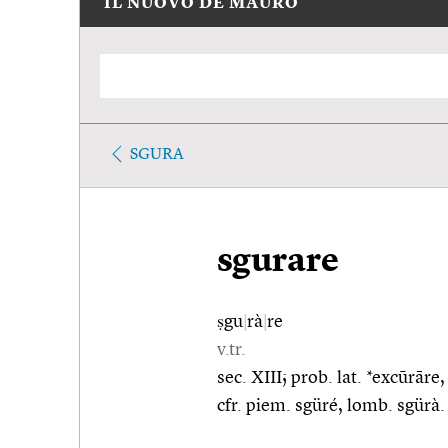
IL NUOVO DE MAURO
SGURA
sgurare
ṣgu
|
rà
|
re
v.tr.
sec. XIII; prob. lat. *excūrāre
cfr. piem. sgüré, lomb. sgürà.