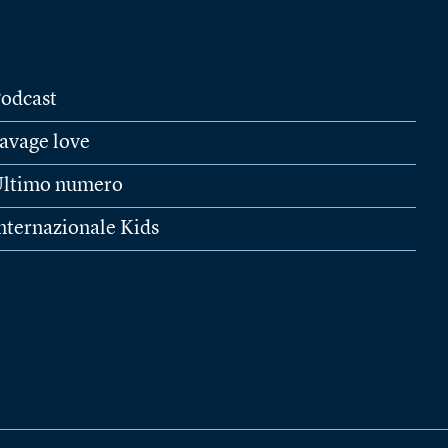
odcast
avage love
ltimo numero
nternazionale Kids