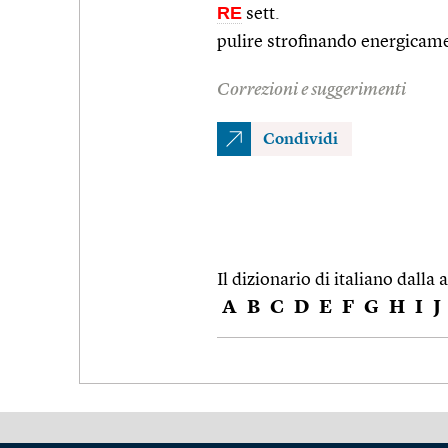
RE
sett.
pulire strofinando energicam
Correzioni e suggerimenti
Condividi
Il dizionario di italiano dalla a
A
B
C
D
E
F
G
H
I
J