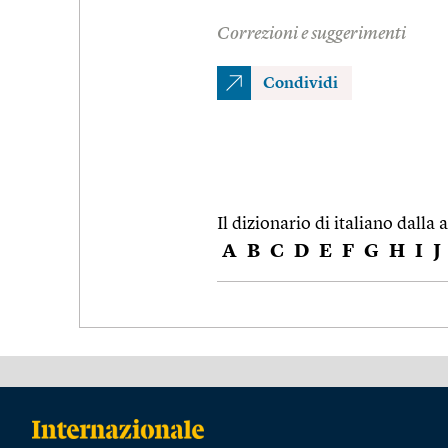
Correzioni e suggerimenti
Condividi
Il dizionario di italiano dalla a
A
B
C
D
E
F
G
H
I
J