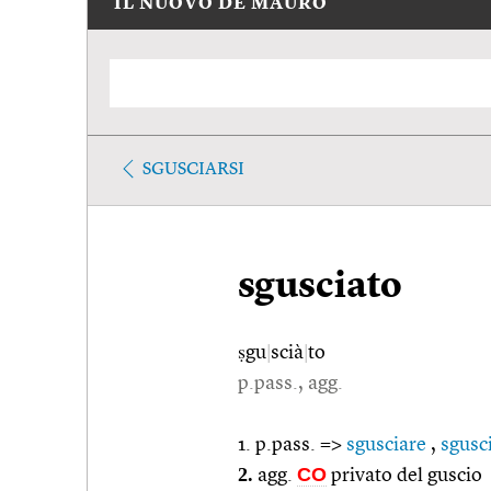
IL NUOVO DE MAURO
SGUSCIARSI
sgusciato
ṣgu
|
scià
|
to
p.pass., agg.
1. p.pass. =>
sgusciare
,
sgusci
2.
CO
agg.
privato del guscio