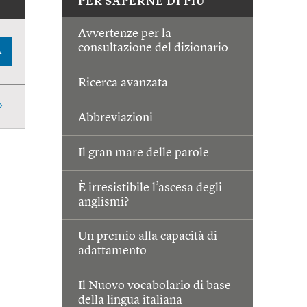
PER SAPERNE DI PIÙ
Avvertenze per la
consultazione del dizionario
A
Ricerca avanzata
Abbreviazioni
Il gran mare delle parole
È irresistibile l’ascesa degli
anglismi?
Un premio alla capacità di
adattamento
Il Nuovo vocabolario di base
della lingua italiana