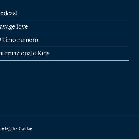
odcast
avage love
ltimo numero
nternazionale Kids
te legali
•
Cookie