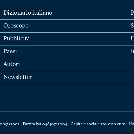
Dizionario italiano
P
Oroscopo
S
Pubblicità
U
Paesi
I
Autori
Newsletter
e 04003131002 • Partita iva 04850721004 • Capitale sociale 120.000 euro •
No