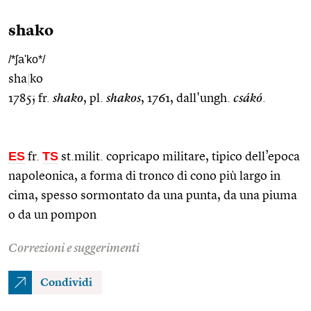
shako
/*ʃa'ko*/
sha
|
ko
1785; fr.
shako
, pl.
shakos
, 1761, dall'ungh.
csákó
.
ES
TS
fr.
st.milit. copricapo militare, tipico dell’epoca
napoleonica, a forma di tronco di cono più largo in
cima, spesso sormontato da una punta, da una piuma
o da un pompon
Correzioni e suggerimenti
Condividi