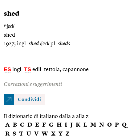
shed
/*ʃɛd/
shed
1927; ingl.
shed
/ʃed/
pl.
sheds
ES
TS
ingl.
edil. tettoia, capannone
Correzioni e suggerimenti
Condividi
Il dizionario di italiano dalla a alla z
A
B
C
D
E
F
G
H
I
J
K
L
M
N
O
P
Q
R
S
T
U
V
W
X
Y
Z