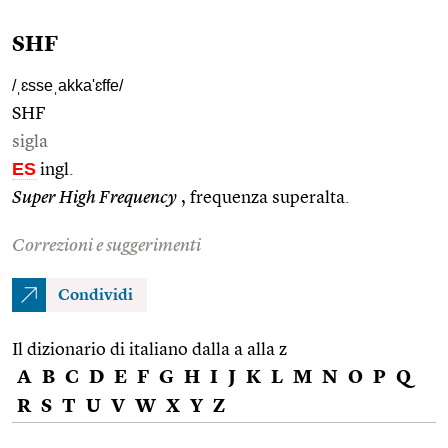
SHF
/ˌɛsseˌakka'ɛffe/
SHF
sigla
ES
ingl.
Super High Frequency
, frequenza superalta.
Correzioni e suggerimenti
Condividi
Il dizionario di italiano dalla a alla z
A
B
C
D
E
F
G
H
I
J
K
L
M
N
O
P
Q
R
S
T
U
V
W
X
Y
Z