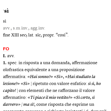
sì
1
sì
avv., s.m.inv., agg.inv.
fine XIII sec; lat. sīc, propr. “così”.
FO
I.
avv.
1.
spec. in risposta a una domanda, affermazione
olofrastica equivalente a una proposizione
affermativa:
«Hai sonno?» «Sì»
,
«Hai studiato la
lezione?» «Sì»
|
ripetuto con valore enfatico:
sì sì, ho
capito!
|
con elementi che ne rafforzano il valore
affermativo:
«Ti piace il mio vestito?» «Sì certo, sì
davvero»
|
ma sì!
, come risposta che esprime un