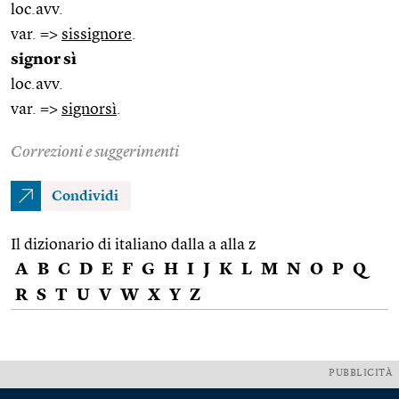
loc.avv.
var. =>
sissignore
.
signor sì
loc.avv.
var. =>
signorsì
.
Correzioni e suggerimenti
Condividi
Il dizionario di italiano dalla a alla z
A
B
C
D
E
F
G
H
I
J
K
L
M
N
O
P
Q
R
S
T
U
V
W
X
Y
Z
PUBBLICITÀ