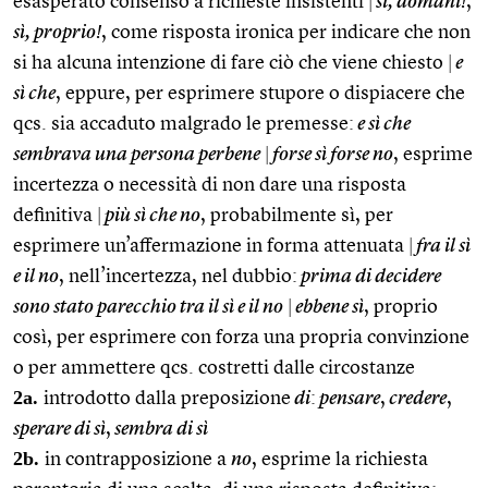
esasperato consenso a richieste insistenti
|
sì, domani!
,
sì, proprio!
, come risposta ironica per indicare che non
si ha alcuna intenzione di fare ciò che viene chiesto
|
e
sì che
, eppure, per esprimere stupore o dispiacere che
qcs. sia accaduto malgrado le premesse:
e sì che
sembrava una persona perbene
|
forse sì forse no
, esprime
incertezza o necessità di non dare una risposta
definitiva
|
più sì che no
, probabilmente sì, per
esprimere un’affermazione in forma attenuata
|
fra il sì
e il no
, nell’incertezza, nel dubbio:
prima di decidere
sono stato parecchio tra il sì e il no
|
ebbene sì
, proprio
così, per esprimere con forza una propria convinzione
o per ammettere qcs. costretti dalle circostanze
2a.
introdotto dalla preposizione
di
:
pensare
,
credere
,
sperare di sì
,
sembra di sì
2b.
in contrapposizione a
no
, esprime la richiesta