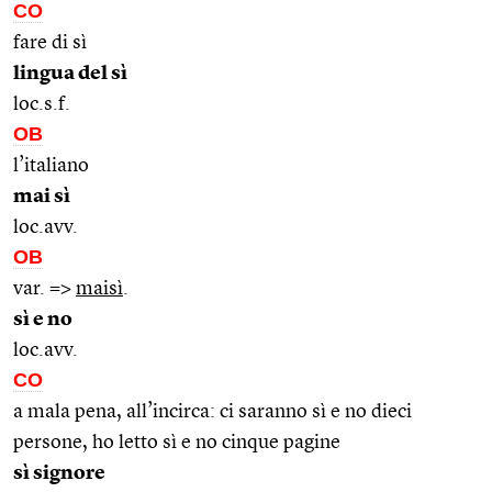
CO
fare di sì
lingua del sì
loc.s.f.
OB
l’italiano
mai sì
loc.avv.
OB
var. =>
maisì
.
sì e no
loc.avv.
CO
a mala pena, all’incirca: ci saranno sì e no dieci
persone, ho letto sì e no cinque pagine
sì signore