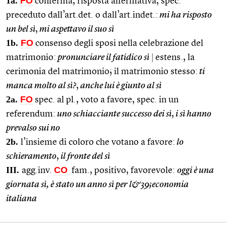
1a.
FO
conferma, risposta affermativa, spec.
preceduto dall’art.det. o dall’art.indet.:
mi ha risposto
un bel sì
,
mi aspettavo il suo sì
1b.
FO
consenso degli sposi nella celebrazione del
matrimonio:
pronunciare il fatidico sì
|
estens., la
cerimonia del matrimonio; il matrimonio stesso:
ti
manca molto al sì?
,
anche lui è giunto al sì
2a.
FO
spec. al pl., voto a favore, spec. in un
referendum:
uno schiacciante successo dei sì
,
i sì hanno
prevalso sui no
2b.
l’insieme di coloro che votano a favore:
lo
schieramento
,
il fronte del sì
III.
CO
agg.inv.
fam., positivo, favorevole:
oggi è una
giornata sì, è stato un anno sì per l&39;economia
italiana