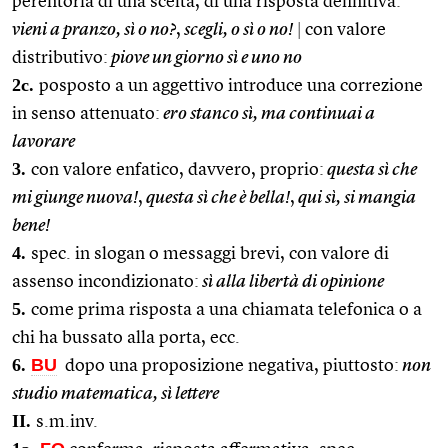
perentoria di una scelta, di una risposta definitiva:
vieni a pranzo, sì o no?
,
scegli, o sì o no!
|
con valore
distributivo:
piove un giorno sì e uno no
2c.
posposto a un aggettivo introduce una correzione
in senso attenuato:
ero stanco sì, ma continuai a
lavorare
3.
con valore enfatico, davvero, proprio:
questa sì che
mi giunge nuova!
,
questa sì che è bella!
,
qui sì, si mangia
bene!
4.
spec. in slogan o messaggi brevi, con valore di
assenso incondizionato:
sì alla libertà di opinione
5.
come prima risposta a una chiamata telefonica o a
chi ha bussato alla porta, ecc.
6.
BU
dopo una proposizione negativa, piuttosto:
non
studio matematica, sì lettere
II.
s.m.inv.