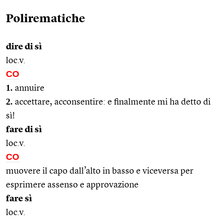
Polirematiche
dire di sì
loc.v.
CO
1.
annuire
2.
accettare, acconsentire: e finalmente mi ha detto di
sì!
fare di sì
loc.v.
CO
muovere il capo dall’alto in basso e viceversa per
esprimere assenso e approvazione
fare sì
loc.v.