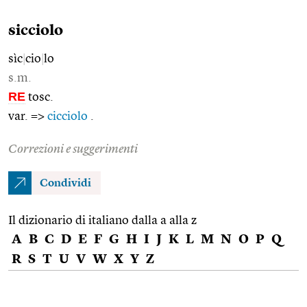
sicciolo
sìc
|
cio
|
lo
s.m.
RE
tosc.
var. =>
cicciolo
.
Correzioni e suggerimenti
Condividi
Il dizionario di italiano dalla a alla z
A
B
C
D
E
F
G
H
I
J
K
L
M
N
O
P
Q
R
S
T
U
V
W
X
Y
Z