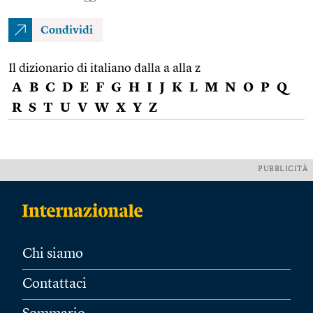
Condividi
Il dizionario di italiano dalla a alla z
A
B
C
D
E
F
G
H
I
J
K
L
M
N
O
P
Q
R
S
T
U
V
W
X
Y
Z
PUBBLICITÀ
Chi siamo
Contattaci