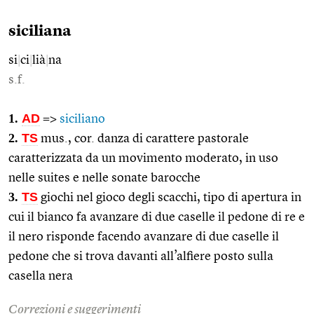
siciliana
si
|
ci
|
lià
|
na
s.f.
1.
AD
=>
siciliano
2.
TS
mus., cor. danza di carattere pastorale
caratterizzata da un movimento moderato, in uso
nelle suites e nelle sonate barocche
3.
TS
giochi nel gioco degli scacchi, tipo di apertura in
cui il bianco fa avanzare di due caselle il pedone di re e
il nero risponde facendo avanzare di due caselle il
pedone che si trova davanti all’alfiere posto sulla
casella nera
Correzioni e suggerimenti