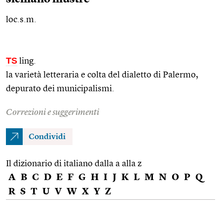
loc.s.m.
TS
ling.
la varietà letteraria e colta del dialetto di Palermo,
depurato dei municipalismi.
Correzioni e suggerimenti
Condividi
Il dizionario di italiano dalla a alla z
A
B
C
D
E
F
G
H
I
J
K
L
M
N
O
P
Q
R
S
T
U
V
W
X
Y
Z