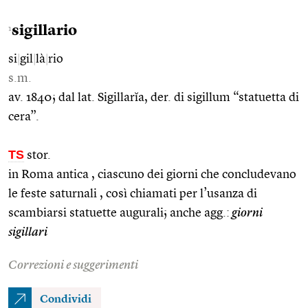
sigillario
1
si
|
gil
|
là
|
rio
s.m.
av. 1840; dal lat. Sigillarĭa, der. di sigillum “statuetta di
cera”.
TS
stor.
in Roma antica , ciascuno dei giorni che concludevano
le feste saturnali , così chiamati per l’usanza di
scambiarsi statuette augurali; anche agg.:
giorni
sigillari
Correzioni e suggerimenti
Condividi