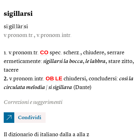
sigillarsi
si
|
gil
|
làr
|
si
v.pronom.tr., v.pronom.intr.
CO
1. v.pronom.tr.
spec. scherz., chiudere, serrare
ermeticamente:
sigillarsi la bocca
,
le labbra
, stare zitto,
tacere
2.
OB
LE
v.pronom.intr.
chiudersi, concludersi:
così la
circulata melodia
|
si sigillava
(Dante)
Correzioni e suggerimenti
Condividi
Il dizionario di italiano dalla a alla z