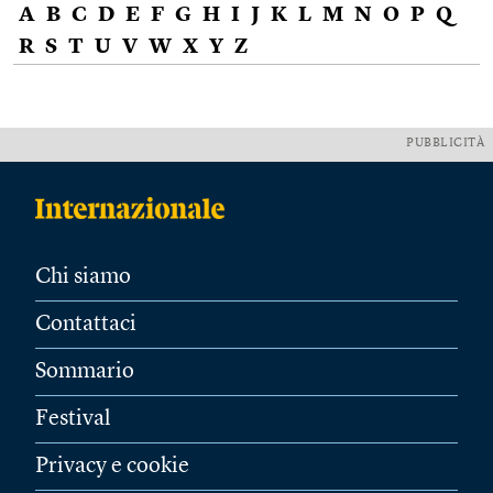
A
B
C
D
E
F
G
H
I
J
K
L
M
N
O
P
Q
R
S
T
U
V
W
X
Y
Z
PUBBLICITÀ
Chi siamo
Contattaci
Sommario
Festival
Privacy e cookie