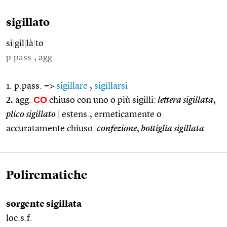
sigillato
si
|
gil
|
là
|
to
p.pass., agg.
1. p.pass. =>
sigillare
,
sigillarsi
2.
CO
agg.
chiuso con uno o più sigilli:
lettera sigillata
,
plico sigillato
|
estens., ermeticamente o
accuratamente chiuso:
confezione
,
bottiglia sigillata
Polirematiche
sorgente sigillata
loc.s.f.