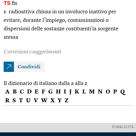
TS
fis.
s. radioattiva chiusa in un involucro inattivo per
evitare, durante l’impiego, contaminazioni o
dispersioni delle sostanze costituenti la sorgente
stessa
Correzioni e suggerimenti
Condividi
Il dizionario di italiano dalla a alla z
A
B
C
D
E
F
G
H
I
J
K
L
M
N
O
P
Q
R
S
T
U
V
W
X
Y
Z
PUBBLICITÀ