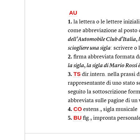
AU
1.
la lettera o le lettere inizi
come abbreviazione al posto 
dell’Automobile Club d’Italia
,
l
sciogliere una sigla
: scrivere o
2.
firma abbreviata formata da
la sigla
,
la sigla di Mario Rossi
3.
TS
dir.intern. nella prassi 
rappresentante di uno stato s
seguito la sottoscrizione form
abbreviata sulle pagine di un 
4.
CO
estens., sigla musicale
5.
BU
fig., impronta personal