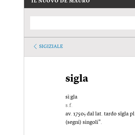
IL NUOVO DE MAURO
SIGIZIALE
sigla
sì
|
gla
s.f.
av. 1750; dal lat. tardo sĭgla p
(segni) singoli".