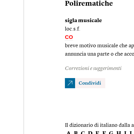
Polirematiche
sigla musicale
loc.s.f.
CO
breve motivo musicale che apr
annuncia una parte o che a
Correzioni e suggerimenti
Condividi
Il dizionario di italiano dalla a
A
B
C
D
E
F
G
H
I
J