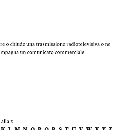
e o chiude una trasmissione radiotelevisiva o ne
ccompagna un comunicato commerciale
 alla z
K
L
M
N
O
P
Q
R
S
T
U
V
W
X
Y
Z