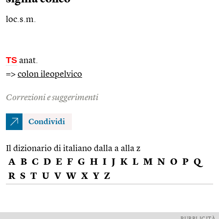
loc.s.m.
TS
anat.
=>
colon ileopelvico
Correzioni e suggerimenti
Condividi
Il dizionario di italiano dalla a alla z
A
B
C
D
E
F
G
H
I
J
K
L
M
N
O
P
Q
R
S
T
U
V
W
X
Y
Z