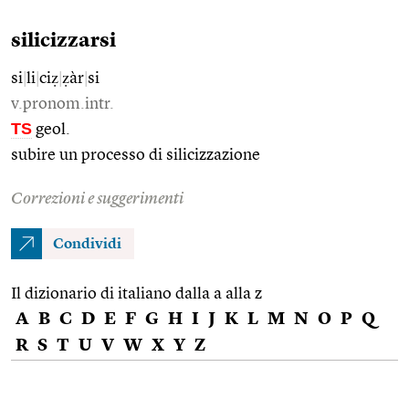
silicizzarsi
si
|
li
|
ciẓ
|
ẓàr
|
si
v.pronom.intr.
TS
geol.
subire un processo di silicizzazione
Correzioni e suggerimenti
Condividi
Il dizionario di italiano dalla a alla z
A
B
C
D
E
F
G
H
I
J
K
L
M
N
O
P
Q
R
S
T
U
V
W
X
Y
Z