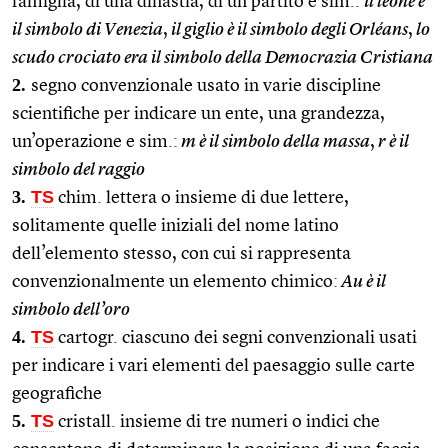
famiglia, di una dinastia, di un partito e sim.:
il leone è
il simbolo di Venezia
,
il giglio è il simbolo degli Orléans
,
lo
scudo crociato era il simbolo della Democrazia Cristiana
2.
segno convenzionale usato in varie discipline
scientifiche per indicare un ente, una grandezza,
un’operazione e sim.:
m è il simbolo della massa
,
r è il
simbolo del raggio
3.
TS
chim. lettera o insieme di due lettere,
solitamente quelle iniziali del nome latino
dell’elemento stesso, con cui si rappresenta
convenzionalmente un elemento chimico:
Au è il
simbolo dell’oro
4.
TS
cartogr. ciascuno dei segni convenzionali usati
per indicare i vari elementi del paesaggio sulle carte
geografiche
5.
TS
cristall. insieme di tre numeri o indici che