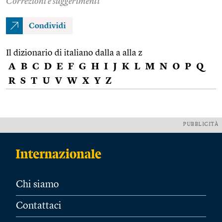
Correzioni e suggerimenti
Condividi
Il dizionario di italiano dalla a alla z
A
B
C
D
E
F
G
H
I
J
K
L
M
N
O
P
Q
R
S
T
U
V
W
X
Y
Z
PUBBLICITÀ
Chi siamo
Contattaci