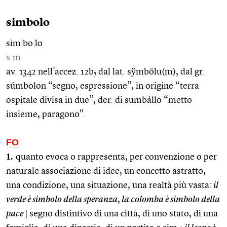
simbolo
sìm
|
bo
|
lo
s.m.
av. 1342 nell'accez. 12b; dal lat. sўmbŏlu(m), dal gr.
súmbolon “segno, espressione”, in origine “terra
ospitale divisa in due”, der. di sumbállō “metto
insieme, paragono”.
FO
1.
quanto evoca o rappresenta, per convenzione o per
naturale associazione di idee, un concetto astratto,
una condizione, una situazione, una realtà più vasta:
il
verde è simbolo della speranza
,
la colomba è simbolo della
pace
|
segno distintivo di una città, di uno stato, di una