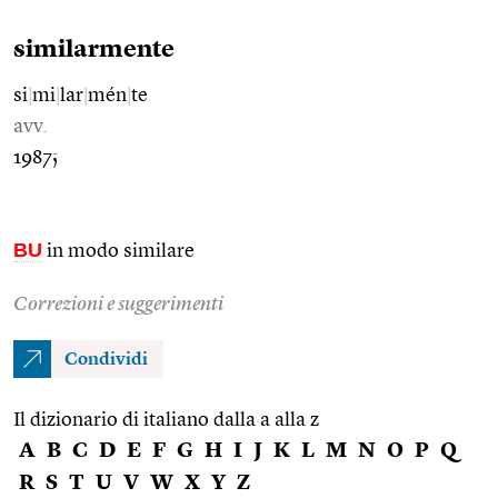
similarmente
si
|
mi
|
lar
|
mén
|
te
avv.
1987;
BU
in modo similare
Correzioni e suggerimenti
Condividi
Il dizionario di italiano dalla a alla z
A
B
C
D
E
F
G
H
I
J
K
L
M
N
O
P
Q
R
S
T
U
V
W
X
Y
Z