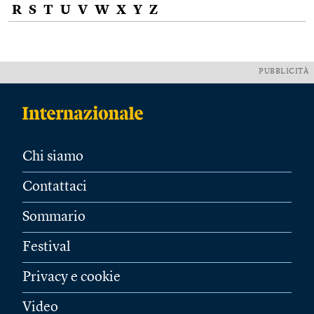
R
S
T
U
V
W
X
Y
Z
PUBBLICITÀ
Chi siamo
Contattaci
Sommario
Festival
Privacy e cookie
Video