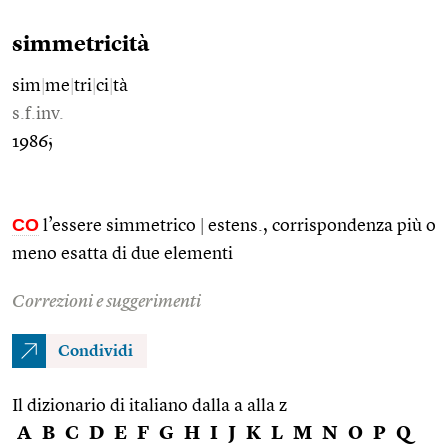
simmetricità
sim
|
me
|
tri
|
ci
|
tà
s.f.inv.
1986;
CO
l’essere simmetrico
|
estens., corrispondenza più o
meno esatta di due elementi
Correzioni e suggerimenti
Condividi
Il dizionario di italiano dalla a alla z
A
B
C
D
E
F
G
H
I
J
K
L
M
N
O
P
Q