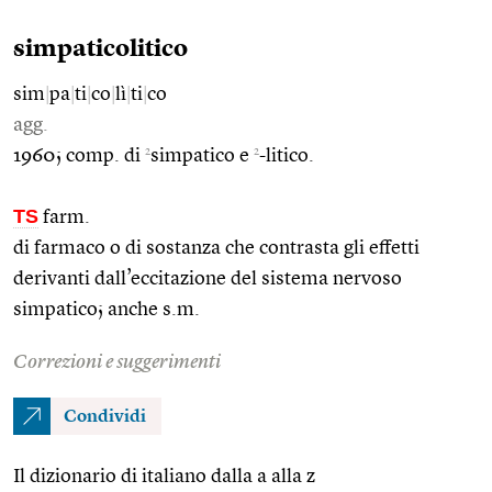
simpaticolitico
sim
|
pa
|
ti
|
co
|
lì
|
ti
|
co
agg.
2
2
1960; comp. di
simpatico e
-litico.
TS
farm.
di farmaco o di sostanza che contrasta gli effetti
derivanti dall’eccitazione del sistema nervoso
simpatico; anche s.m.
Correzioni e suggerimenti
Condividi
Il dizionario di italiano dalla a alla z