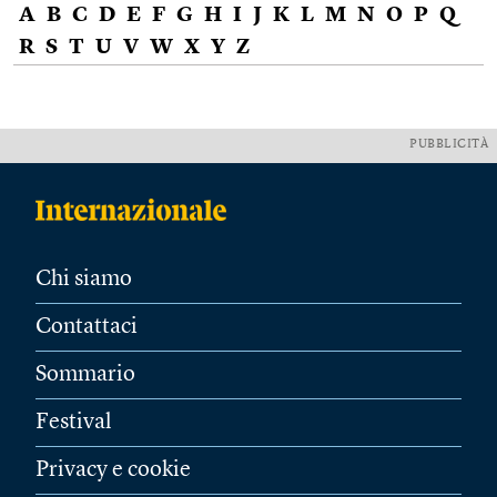
A
B
C
D
E
F
G
H
I
J
K
L
M
N
O
P
Q
R
S
T
U
V
W
X
Y
Z
PUBBLICITÀ
Chi siamo
Contattaci
Sommario
Festival
Privacy e cookie