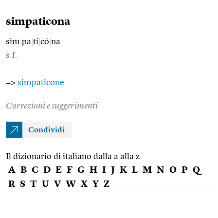
simpaticona
sim
|
pa
|
ti
|
có
|
na
s.f.
=>
simpaticone
.
Correzioni e suggerimenti
Condividi
Il dizionario di italiano dalla a alla z
A
B
C
D
E
F
G
H
I
J
K
L
M
N
O
P
Q
R
S
T
U
V
W
X
Y
Z