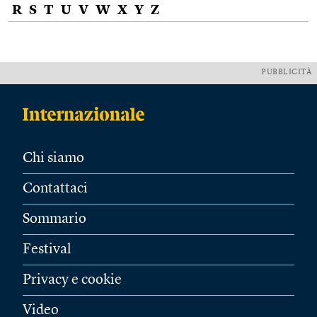
R
S
T
U
V
W
X
Y
Z
PUBBLICITÀ
Chi siamo
Contattaci
Sommario
Festival
Privacy e cookie
Video