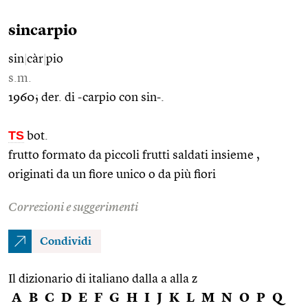
sincarpio
sin
|
càr
|
pio
s.m.
1960; der. di -carpio con sin-.
TS
bot.
frutto formato da piccoli frutti saldati insieme ,
originati da un fiore unico o da più fiori
Correzioni e suggerimenti
Condividi
Il dizionario di italiano dalla a alla z
A
B
C
D
E
F
G
H
I
J
K
L
M
N
O
P
Q