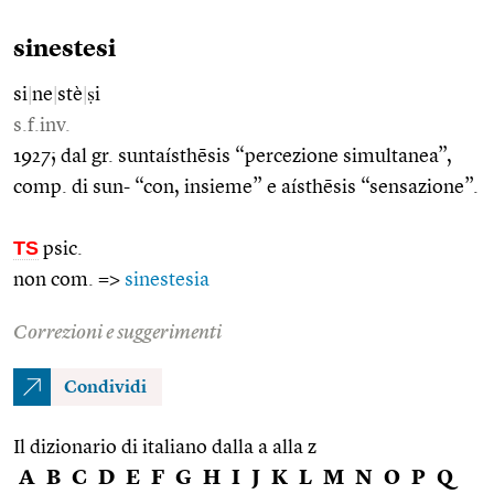
sinestesi
si
|
ne
|
stè
|
ṣi
s.f.inv.
1927; dal gr. suntaísthēsis “percezione simultanea”,
comp. di sun- “con, insieme” e aísthēsis “sensazione”.
TS
psic.
non com. =>
sinestesia
Correzioni e suggerimenti
Condividi
Il dizionario di italiano dalla a alla z
A
B
C
D
E
F
G
H
I
J
K
L
M
N
O
P
Q