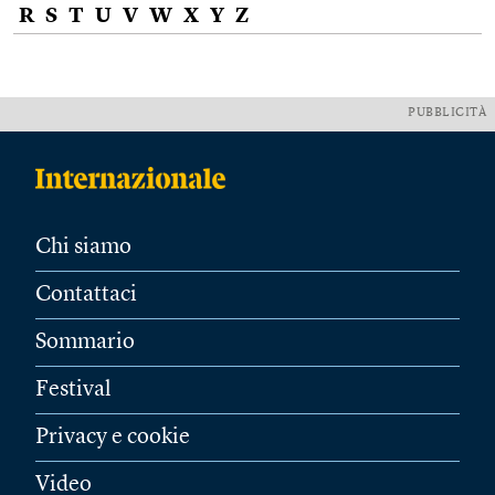
R
S
T
U
V
W
X
Y
Z
PUBBLICITÀ
Chi siamo
Contattaci
Sommario
Festival
Privacy e cookie
Video