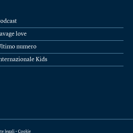
odcast
avage love
ltimo numero
nternazionale Kids
te legali
•
Cookie