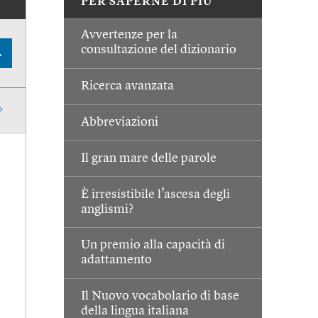
PER SAPERNE DI PIÙ
Avvertenze per la
consultazione del dizionario
A
Ricerca avanzata
Abbreviazioni
Il gran mare delle parole
È irresistibile l’ascesa degli
anglismi?
Un premio alla capacità di
adattamento
Il Nuovo vocabolario di base
della lingua italiana