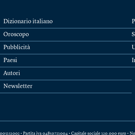
Dizionario italiano
P
Oroscopo
S
Pubblicità
U
Paesi
I
Autori
Newsletter
e 04003131002 • Partita iva 04850721004 • Capitale sociale 120.000 euro •
No