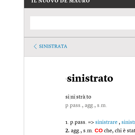
IL NUOVO DE MAURO
SINISTRATA
sinistrato
1
si
|
ni
|
strà
|
to
p.pass., agg., s.m.
1. p.pass. =>
sinistrare
,
sinist
2.
CO
agg., s.m.
che, chi è sta