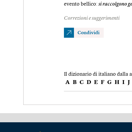
evento bellico:
si raccolgono ge
Correzioni e suggerimenti
Condividi
Il dizionario di italiano dalla a
A
B
C
D
E
F
G
H
I
J