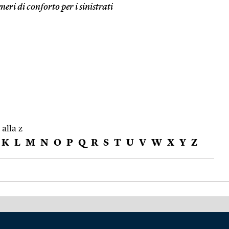
neri di conforto per i sinistrati
 alla z
K
L
M
N
O
P
Q
R
S
T
U
V
W
X
Y
Z