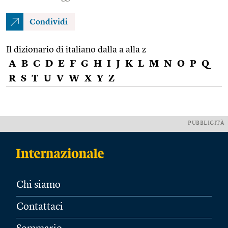
Condividi
Il dizionario di italiano dalla a alla z
A
B
C
D
E
F
G
H
I
J
K
L
M
N
O
P
Q
R
S
T
U
V
W
X
Y
Z
PUBBLICITÀ
Chi siamo
Contattaci