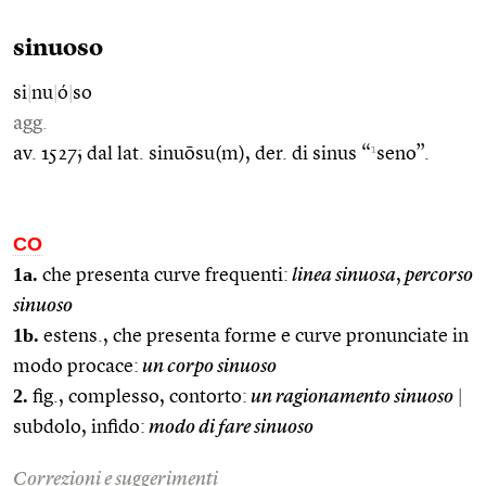
sinuoso
si
|
nu
|
ó
|
so
agg.
1
av. 1527; dal lat. sinuōsu(m), der. di sinus “
seno”.
CO
1a.
che presenta curve frequenti:
linea sinuosa
,
percorso
sinuoso
1b.
estens., che presenta forme e curve pronunciate in
modo procace:
un corpo sinuoso
2.
fig., complesso, contorto:
un ragionamento sinuoso
|
subdolo, infido:
modo di fare sinuoso
Correzioni e suggerimenti