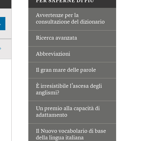
PER SAPERNE DI PIÙ
Avvertenze per la
consultazione del dizionario
A
Ricerca avanzata
Abbreviazioni
Il gran mare delle parole
È irresistibile l’ascesa degli
anglismi?
Un premio alla capacità di
adattamento
Il Nuovo vocabolario di base
della lingua italiana