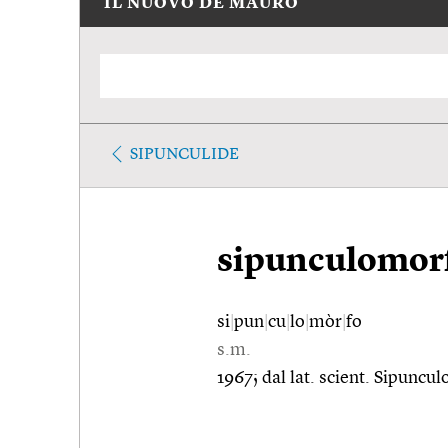
IL NUOVO DE MAURO
SIPUNCULIDE
sipunculomor
si
|
pun
|
cu
|
lo
|
mòr
|
fo
s.m.
1967; dal lat. scient. Sipunc