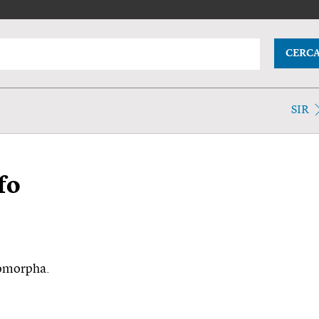
CERC
SIR
fo
ulomorpha.