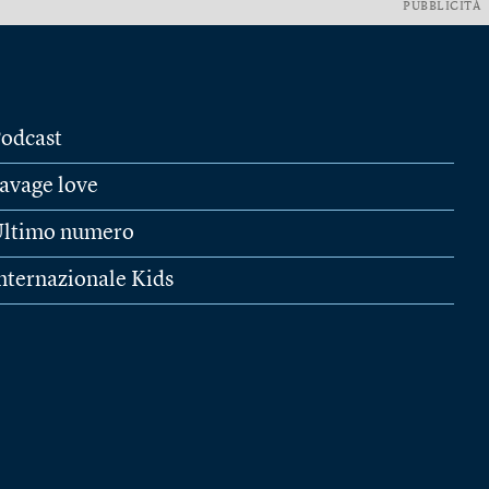
PUBBLICITÀ
odcast
avage love
ltimo numero
nternazionale Kids