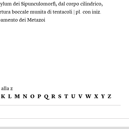
lum dei Sipunculomorfi, dal corpo cilindrico,
rtura boccale munita di tentacoli
|
pl. con iniz.
pamento dei Metazoi
 alla z
K
L
M
N
O
P
Q
R
S
T
U
V
W
X
Y
Z