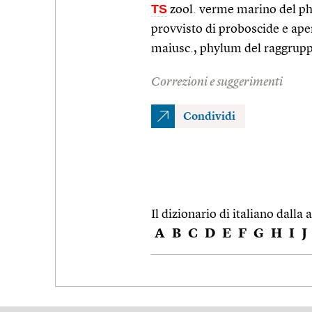
TS
zool. verme marino del phy
provvisto di proboscide e ape
maiusc., phylum del raggrup
Correzioni e suggerimenti
Condividi
Il dizionario di italiano dalla a
A
B
C
D
E
F
G
H
I
J