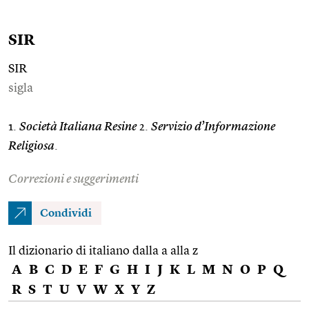
SIR
SIR
sigla
1.
Società Italiana Resine
2.
Servizio d’Informazione
Religiosa
.
Correzioni e suggerimenti
Condividi
Il dizionario di italiano dalla a alla z
A
B
C
D
E
F
G
H
I
J
K
L
M
N
O
P
Q
R
S
T
U
V
W
X
Y
Z