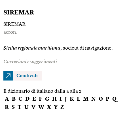
SIREMAR
SIREMAR
acron.
Sicilia regionale marittima
, società di navigazione.
Correzioni e suggerimenti
Condividi
Il dizionario di italiano dalla a alla z
A
B
C
D
E
F
G
H
I
J
K
L
M
N
O
P
Q
R
S
T
U
V
W
X
Y
Z