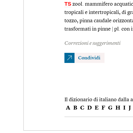
TS
zool. mammifero acquatico 
tropicali e intertropicali, di
tozzo, pinna caudale orizzontal
trasformati in pinne
|
pl. con 
Correzioni e suggerimenti
Condividi
Il dizionario di italiano dalla a
A
B
C
D
E
F
G
H
I
J