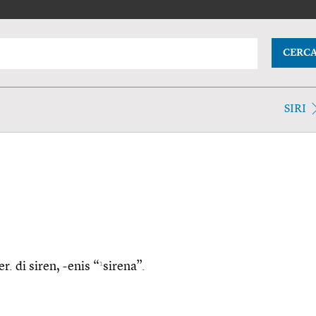
CERC
SIRI
1
er. di siren, -enis “
sirena”.