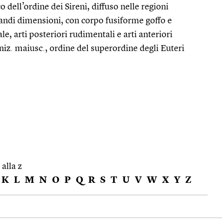
dell’ordine dei Sireni, diffuso nelle regioni
 grandi dimensioni, con corpo fusiforme goffo e
e, arti posteriori rudimentali e arti anteriori
iniz. maiusc., ordine del superordine degli Euteri
 alla z
K
L
M
N
O
P
Q
R
S
T
U
V
W
X
Y
Z