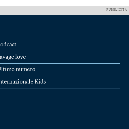
PUBBLICITÀ
odcast
avage love
ltimo numero
nternazionale Kids