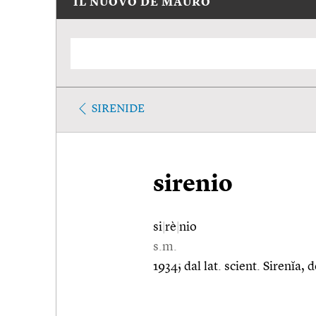
IL NUOVO DE MAURO
SIRENIDE
sirenio
si
|
rè
|
nio
s.m.
1934; dal lat. scient. Sirenĭa, d