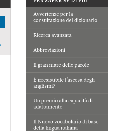
PER SAPERNE DI PIÙ
Avvertenze per la
consultazione del dizionario
A
Ricerca avanzata
Abbreviazioni
Il gran mare delle parole
È irresistibile l’ascesa degli
anglismi?
Un premio alla capacità di
adattamento
Il Nuovo vocabolario di base
della lingua italiana