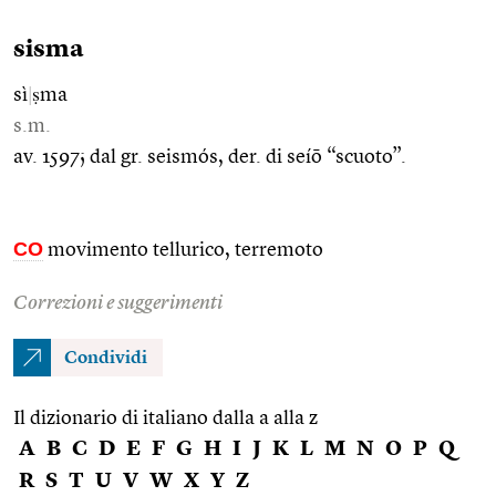
sisma
sì
|
ṣma
s.m.
av. 1597; dal gr. seismós, der. di seíō “scuoto”.
CO
movimento tellurico, terremoto
Correzioni e suggerimenti
Condividi
Il dizionario di italiano dalla a alla z
A
B
C
D
E
F
G
H
I
J
K
L
M
N
O
P
Q
R
S
T
U
V
W
X
Y
Z