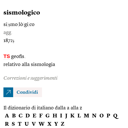
sismologico
si
|
ṣmo
|
lò
|
gi
|
co
agg.
1872;
TS
geofis.
relativo alla sismologia
Correzioni e suggerimenti
Condividi
Il dizionario di italiano dalla a alla z
A
B
C
D
E
F
G
H
I
J
K
L
M
N
O
P
Q
R
S
T
U
V
W
X
Y
Z