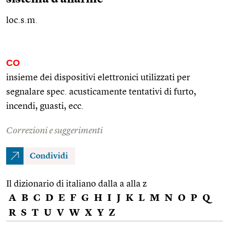
loc.s.m.
CO
insieme dei dispositivi elettronici utilizzati per
segnalare
spec.
acusticamente tentativi di furto,
incendi, guasti,
ecc.
Correzioni e suggerimenti
Condividi
Il dizionario di italiano dalla a alla z
A
B
C
D
E
F
G
H
I
J
K
L
M
N
O
P
Q
R
S
T
U
V
W
X
Y
Z