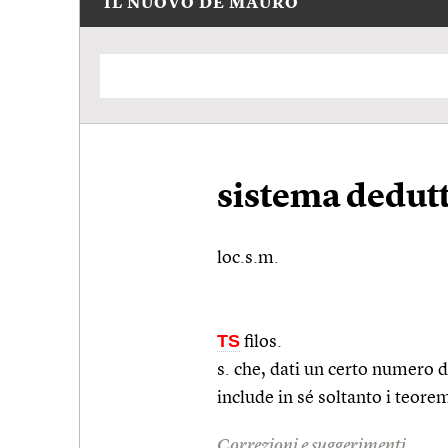
IL NUOVO DE MAURO
sistema dedut
loc.s.m.
TS
filos.
s. che, dati un certo numero di
include in sé soltanto i teorem
Correzioni e suggerimenti