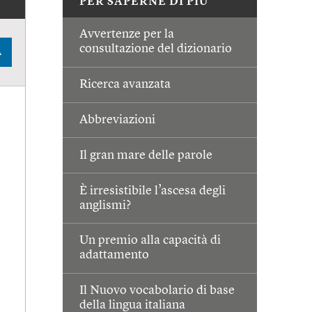
PER SAPERNE DI PIÙ
Avvertenze per la
consultazione del dizionario
A
Ricerca avanzata
Abbreviazioni
Il gran mare delle parole
È irresistibile l’ascesa degli
anglismi?
Un premio alla capacità di
adattamento
Il Nuovo vocabolario di base
della lingua italiana