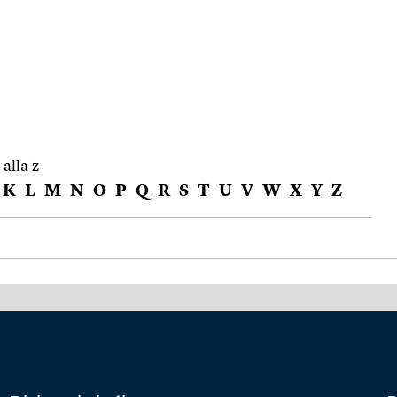
 alla z
K
L
M
N
O
P
Q
R
S
T
U
V
W
X
Y
Z