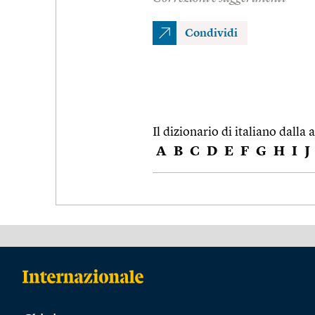
Condividi
Il dizionario di italiano dalla a
A
B
C
D
E
F
G
H
I
J