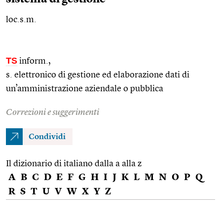
loc.s.m.
TS
inform.
,
s. elettronico di gestione ed elaborazione dati di
un’amministrazione aziendale o pubblica
Correzioni e suggerimenti
Condividi
Il dizionario di italiano dalla a alla z
A
B
C
D
E
F
G
H
I
J
K
L
M
N
O
P
Q
R
S
T
U
V
W
X
Y
Z