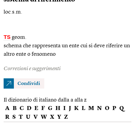
loc.s.m.
TS
geom.
schema che rappresenta un ente cui si deve riferire un
altro ente o fenomeno
Correzioni e suggerimenti
Condividi
Il dizionario di italiano dalla a alla z
A
B
C
D
E
F
G
H
I
J
K
L
M
N
O
P
Q
R
S
T
U
V
W
X
Y
Z