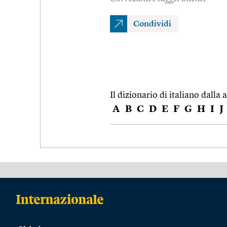
Condividi
Il dizionario di italiano dalla a
A
B
C
D
E
F
G
H
I
J