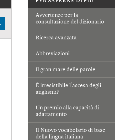
PER SAPERNE DI PIÙ
Avvertenze per la
consultazione del dizionario
A
Ricerca avanzata
Abbreviazioni
Il gran mare delle parole
È irresistibile l’ascesa degli
anglismi?
Un premio alla capacità di
adattamento
Il Nuovo vocabolario di base
della lingua italiana