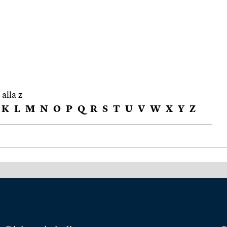
 alla z
K
L
M
N
O
P
Q
R
S
T
U
V
W
X
Y
Z