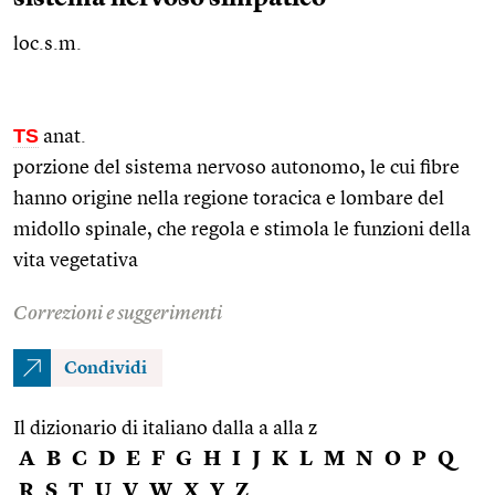
loc.s.m.
TS
anat.
porzione del sistema nervoso autonomo, le cui fibre
hanno origine nella regione toracica e lombare del
midollo spinale, che regola e stimola le funzioni della
vita vegetativa
Correzioni e suggerimenti
Condividi
Il dizionario di italiano dalla a alla z
A
B
C
D
E
F
G
H
I
J
K
L
M
N
O
P
Q
R
S
T
U
V
W
X
Y
Z