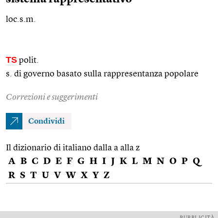
loc.s.m.
TS
polit.
s. di governo basato sulla rappresentanza popolare
Correzioni e suggerimenti
Condividi
Il dizionario di italiano dalla a alla z
A
B
C
D
E
F
G
H
I
J
K
L
M
N
O
P
Q
R
S
T
U
V
W
X
Y
Z