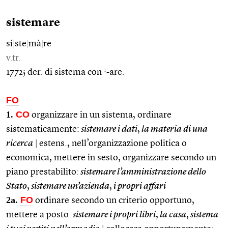
sistemare
si
|
ste
|
mà
|
re
v.tr.
1
1772; der. di sistema con
-are.
FO
1.
CO
organizzare in un sistema, ordinare
sistematicamente:
sistemare i dati
,
la materia di una
ricerca
|
estens., nell’organizzazione politica o
economica, mettere in sesto, organizzare secondo un
piano prestabilito:
sistemare l’amministrazione dello
Stato
,
sistemare un’azienda
,
i propri affari
2a.
FO
ordinare secondo un criterio opportuno,
mettere a posto:
sistemare i propri libri
,
la casa
,
sistema