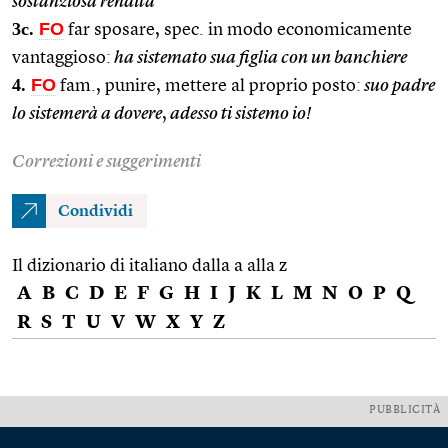
sostanziosa rendita
3c.
FO
far sposare, spec. in modo economicamente
vantaggioso:
ha sistemato sua figlia con un banchiere
4.
FO
fam., punire, mettere al proprio posto:
suo padre
lo sistemerà a dovere
,
adesso ti sistemo io!
Correzioni e suggerimenti
Condividi
Il dizionario di italiano dalla a alla z
A
B
C
D
E
F
G
H
I
J
K
L
M
N
O
P
Q
R
S
T
U
V
W
X
Y
Z
PUBBLICITÀ