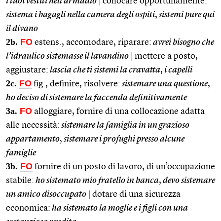
i tuoi vestiti nell’armadio
|
collocare opportunamente:
sistema i bagagli nella camera degli ospiti
,
sistemi pure qui
il divano
2b.
FO
estens., accomodare, riparare:
avrei bisogno che
l’idraulico sistemasse il lavandino
|
mettere a posto,
aggiustare:
lascia che ti sistemi la cravatta
,
i capelli
2c.
FO
fig., definire, risolvere:
sistemare una questione
,
ho deciso di sistemare la faccenda definitivamente
3a.
FO
alloggiare, fornire di una collocazione adatta
alle necessità:
sistemare la famiglia in un grazioso
appartamento
,
sistemare i profughi presso alcune
famiglie
3b.
FO
fornire di un posto di lavoro, di un’occupazione
stabile:
ho sistemato mio fratello in banca
,
devo sistemare
un amico disoccupato
|
dotare di una sicurezza
economica:
ha sistemato la moglie e i figli con una