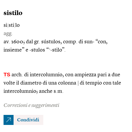
sistilo
sì
|
sti
|
lo
agg.
av. 1600; dal gr. sústulos, comp. di sun- “con,
1
insieme” e -stulos “
-stilo”.
TS
arch. di intercolumnio, con ampiezza pari a due
volte il diametro di una colonna
|
di tempio con tale
intercolumnio; anche s.m.
Correzioni e suggerimenti
Condividi