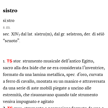
sistro
sì
|
stro
s.m.
sec. XIV; dal lat. sīstru(m), dal gr. seîstron, der. di séiō
“scuoto”.
TS
1.
stor. strumento musicale dell’antico Egitto,
sacro alla dea Iside che ne era considerata l’inventrice,
formato da una lamina metallica, spec. d’oro, curvata
a ferro di cavallo, montata su un manico e attraversata
da una serie di aste mobili piegate a uncino alle
estremità, che risuonavano quando tale strumento
veniva impugnato e agitato