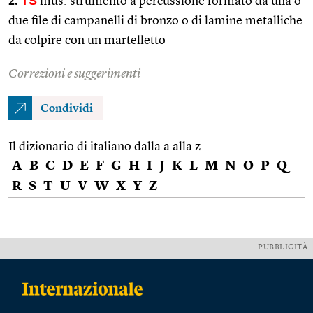
2.
TS
mus. strumento a percussione formato da una o
due file di campanelli di bronzo o di lamine metalliche
da colpire con un martelletto
Correzioni e suggerimenti
Condividi
Il dizionario di italiano dalla a alla z
A
B
C
D
E
F
G
H
I
J
K
L
M
N
O
P
Q
R
S
T
U
V
W
X
Y
Z
PUBBLICITÀ