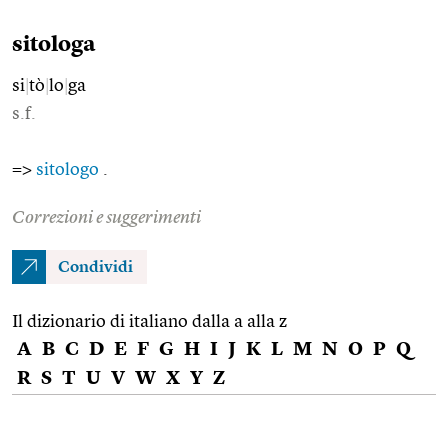
sitologa
si
|
tò
|
lo
|
ga
s.f.
=>
sitologo
.
Correzioni e suggerimenti
Condividi
Il dizionario di italiano dalla a alla z
A
B
C
D
E
F
G
H
I
J
K
L
M
N
O
P
Q
R
S
T
U
V
W
X
Y
Z