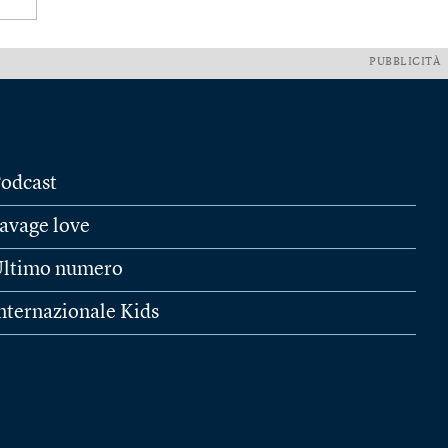
PUBBLICITÀ
odcast
avage love
ltimo numero
nternazionale Kids