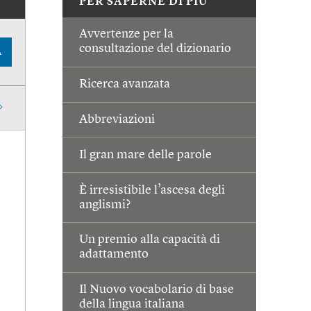
PER SAPERNE DI PIÙ
Avvertenze per la
consultazione del dizionario
A
Ricerca avanzata
Abbreviazioni
Il gran mare delle parole
È irresistibile l’ascesa degli
anglismi?
Un premio alla capacità di
adattamento
Il Nuovo vocabolario di base
della lingua italiana