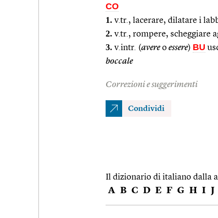
CO
1.
v.tr., lacerare, dilatare i lab
2.
v.tr., rompere, scheggiare ag
3.
BU
v.intr. (
avere
o
essere
)
usc
boccale
Correzioni e suggerimenti
Condividi
Il dizionario di italiano dalla a
A
B
C
D
E
F
G
H
I
J