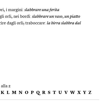
bri, i margini:
slabbrare una ferita
li orli, nei bordi:
slabbrare un vaso
,
un piatto
ire dagli orli; traboccare:
la birra slabbra dal
 alla z
K
L
M
N
O
P
Q
R
S
T
U
V
W
X
Y
Z