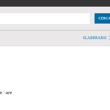
CERC
SLABBRARSI
1
 e
-are.