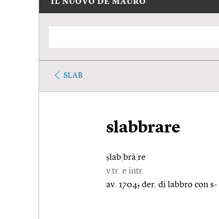
IL NUOVO DE MAURO
SLAB
slabbrare
ṣlab
|
brà
|
re
v.tr. e intr.
av. 1704; der. di labbro con s-