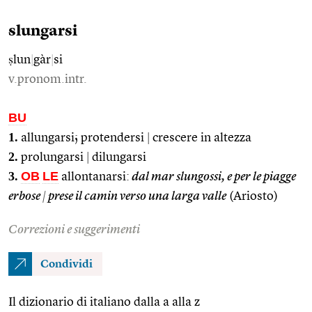
slungarsi
ṣlun
|
gàr
|
si
v.pronom.intr.
BU
1.
allungarsi; protendersi
|
crescere in altezza
2.
prolungarsi
|
dilungarsi
3.
OB
LE
allontanarsi:
dal mar slungossi, e per le piagge
erbose
|
prese il camin verso una larga valle
(Ariosto)
Correzioni e suggerimenti
Condividi
Il dizionario di italiano dalla a alla z