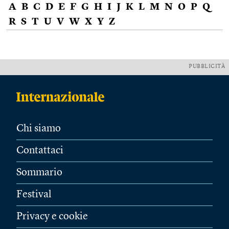
A
B
C
D
E
F
G
H
I
J
K
L
M
N
O
P
Q
R
S
T
U
V
W
X
Y
Z
PUBBLICITÀ
Chi siamo
Contattaci
Sommario
Festival
Privacy e cookie