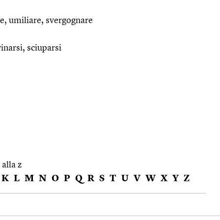
te, umiliare, svergognare
vinarsi, sciuparsi
 alla z
K
L
M
N
O
P
Q
R
S
T
U
V
W
X
Y
Z