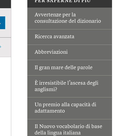
PER SAPERNE DI PIÙ
Avvertenze per la
consultazione del dizionario
A
Ricerca avanzata
Abbreviazioni
Il gran mare delle parole
È irresistibile l’ascesa degli
anglismi?
Un premio alla capacità di
adattamento
Il Nuovo vocabolario di base
della lingua italiana