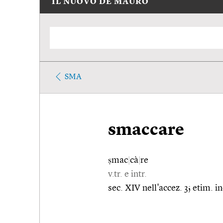
IL NUOVO DE MAURO
SMA
smaccare
ṣmac
|
cà
|
re
v.tr. e intr.
sec. XIV nell'accez. 3; etim. in