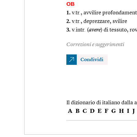
OB
1.
v.tr., avvilire profondamen
2.
v.tr., deprezzare, svilire
3.
v.intr. (
avere
) di tessuto, ro
Correzioni e suggerimenti
Condividi
Il dizionario di italiano dalla a
A
B
C
D
E
F
G
H
I
J