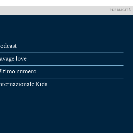
PUBBLICITÀ
odcast
avage love
ltimo numero
nternazionale Kids